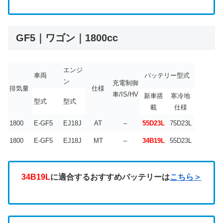
GF5｜ワゴン｜1800cc
エンジ
車両
バッテリー型式
ン
充電制御
排気量
仕様
車/IS/HV
新車搭
寒冷地
型式
型式
載
仕様
1800
E-GF5
EJ18J
AT
–
55D23L
75D23L
1800
E-GF5
EJ18J
MT
–
34B19L
55D23L
34B19L
に適合するおすすめバッテリーは
こちら＞