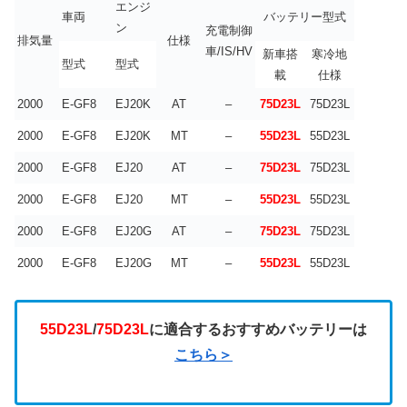
エンジ
車両
バッテリー型式
ン
充電制御
排気量
仕様
車/IS/HV
新車搭
寒冷地
型式
型式
載
仕様
2000
E-GF8
EJ20K
AT
–
75D23L
75D23L
2000
E-GF8
EJ20K
MT
–
55D23L
55D23L
2000
E-GF8
EJ20
AT
–
75D23L
75D23L
2000
E-GF8
EJ20
MT
–
55D23L
55D23L
2000
E-GF8
EJ20G
AT
–
75D23L
75D23L
2000
E-GF8
EJ20G
MT
–
55D23L
55D23L
55D23L
/
75D23L
に適合するおすすめバッテリーは
こちら＞