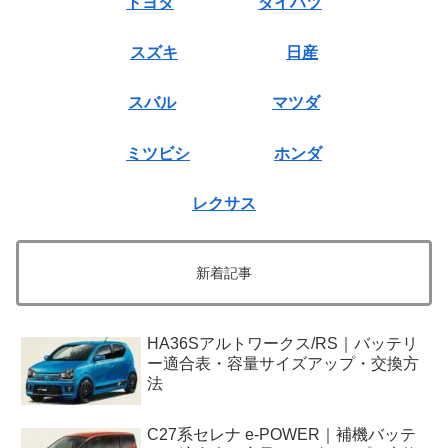
トヨタ
ダイハツ
スズキ
日産
スバル
マツダ
ミツビシ
ホンダ
レクサス
新着記事
HA36Sアルトワークス/RS｜バッテリ
ー適合表・容量サイズアップ・交換方
法
C27系セレナ e-POWER｜補機バッテ