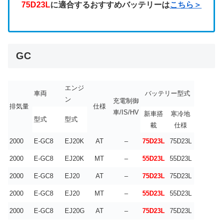
75D23L
に適合するおすすめバッテリーは
こちら＞
GC
エンジ
車両
バッテリー型式
ン
充電制御
排気量
仕様
車/IS/HV
新車搭
寒冷地
型式
型式
載
仕様
2000
E-GC8
EJ20K
AT
–
75D23L
75D23L
2000
E-GC8
EJ20K
MT
–
55D23L
55D23L
2000
E-GC8
EJ20
AT
–
75D23L
75D23L
2000
E-GC8
EJ20
MT
–
55D23L
55D23L
2000
E-GC8
EJ20G
AT
–
75D23L
75D23L