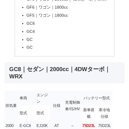
GF6｜ワゴン｜1800cc
GF5｜ワゴン｜1800cc
GC6
GC4
GC
GC
GC8｜セダン｜2000cc｜4DWターボ｜
WRX
エンジ
車両
バッテリー型式
ン
充電制御
排気量
仕様
車/IS/HV
新車搭
寒冷地
型式
型式
載
仕様
2000
E-GC8
EJ20K
AT
–
75D23L
75D23L