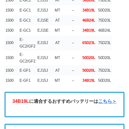
1500
E-GC1
EJ15J
AT
–
50D20L
75D23L
1500
E-GC1
EJ15J
MT
–
34B19L
50D20L
1500
E-GC1
EJ15E
AT
–
46B24L
75D23L
1500
E-GC1
EJ15E
MT
–
34B19L
46B24L
E-
1500
EJ15J
AT
–
65D23L
75D23L
GC2/GF2
E-
1500
EJ15J
MT
–
50D20L
50D20L
GC2/GF2
1500
E-GF1
EJ15J
AT
–
50D20L
75D23L
1500
E-GF1
EJ15J
MT
–
34B19L
50D20L
34B19L
に適合するおすすめバッテリーは
こちら＞