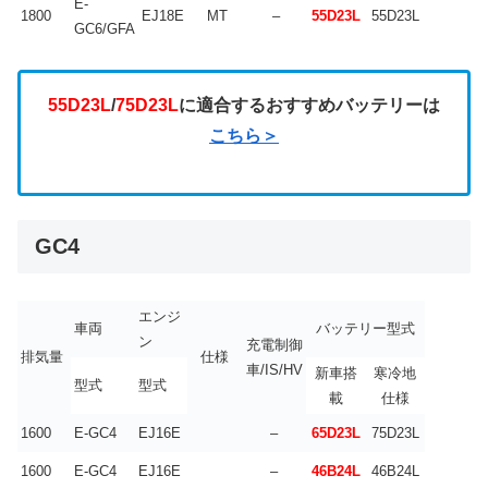
E-
1800
EJ18E
MT
–
55D23L
55D23L
GC6/GFA
55D23L
/
75D23L
に適合するおすすめバッテリーは
こちら＞
GC4
エンジ
車両
バッテリー型式
ン
充電制御
排気量
仕様
車/IS/HV
新車搭
寒冷地
型式
型式
載
仕様
1600
E-GC4
EJ16E
–
65D23L
75D23L
1600
E-GC4
EJ16E
–
46B24L
46B24L