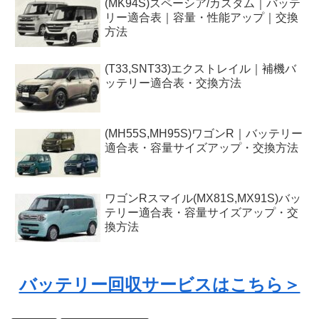
(MK94S)スペーシア/カスタム｜バッテ
リー適合表｜容量・性能アップ｜交換
方法
(T33,SNT33)エクストレイル｜補機バ
ッテリー適合表・交換方法
(MH55S,MH95S)ワゴンR｜バッテリー
適合表・容量サイズアップ・交換方法
ワゴンRスマイル(MX81S,MX91S)バッ
テリー適合表・容量サイズアップ・交
換方法
バッテリー回収サービスはこちら＞