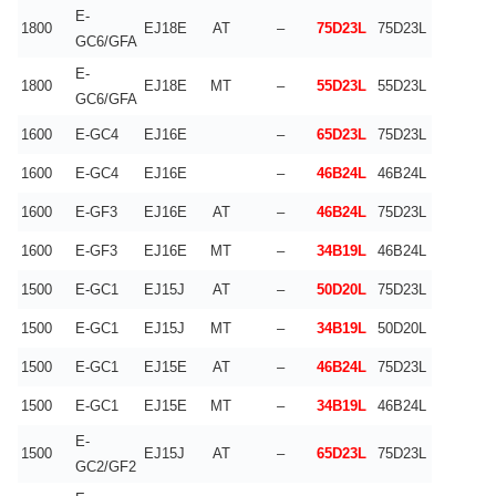
E-
1800
EJ18E
AT
–
75D23L
75D23L
GC6/GFA
E-
1800
EJ18E
MT
–
55D23L
55D23L
GC6/GFA
1600
E-GC4
EJ16E
–
65D23L
75D23L
1600
E-GC4
EJ16E
–
46B24L
46B24L
1600
E-GF3
EJ16E
AT
–
46B24L
75D23L
1600
E-GF3
EJ16E
MT
–
34B19L
46B24L
1500
E-GC1
EJ15J
AT
–
50D20L
75D23L
1500
E-GC1
EJ15J
MT
–
34B19L
50D20L
1500
E-GC1
EJ15E
AT
–
46B24L
75D23L
1500
E-GC1
EJ15E
MT
–
34B19L
46B24L
E-
1500
EJ15J
AT
–
65D23L
75D23L
GC2/GF2