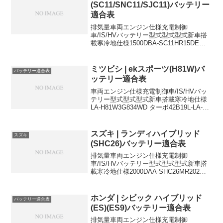
(SC11/SNC11/SJC11)バッテリー
適合表
排気量車両エンジン仕様充電制御
車/IS/HVバッテリー型式型式型式新車搭
載寒冷地仕様1500DBA-SC11HR15DE充
電制御車34B19L55B24L1500DBA-
SC11HR15DE15M,15G充電制御車
46B24L55B24L1...
ミツビシ | ekスポーツ(H81W)バ
バッテリー適合表
ッテリー適合表
車両エンジン仕様充電制御車/IS/HVバッ
テリー型式型式型式新車搭載寒冷地仕様
LA-H81W3G834WD ターボ42B19L-LA-
H81W3G83ターボ34B19L42B19LUA-
H81W3G834WD ターボ34B19L42B19L...
スズキ | ランディハイブリッド
スズキ
(SHC26)バッテリー適合表
排気量車両エンジン仕様充電制御
車/IS/HVバッテリー型式型式型式新車搭
載寒冷地仕様2000DAA-SHC26MR202個
使い-S-95+K-42S-95S-95に適合するおす
すめバッテリーはこちら＞K-42に適合す
るおすすめバッテリーはこ...
ホンダ | シビック ハイブリッド
バッテリー適合表
(ES)(ES9)バッテリー適合表
排気量車両エンジン仕様充電制御