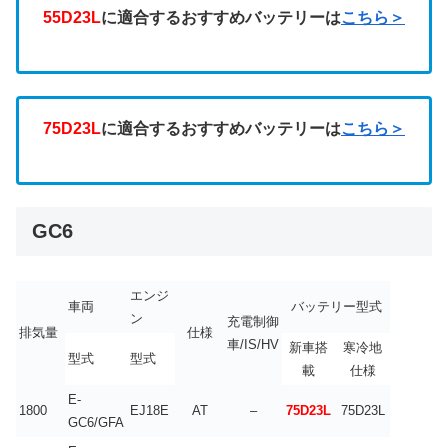
55D23L
に適合するおすすめバッテリーは
こちら＞
75D23L
に適合するおすすめバッテリーは
こちら＞
GC6
エンジ
車両
バッテリー型式
ン
充電制御
排気量
仕様
車/IS/HV
新車搭
寒冷地
型式
型式
載
仕様
E-
1800
EJ18E
AT
–
75D23L
75D23L
GC6/GFA