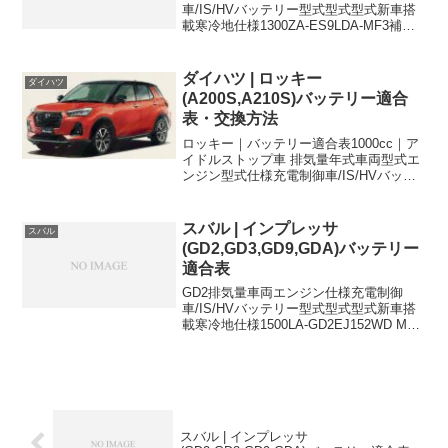
車/IS/HVバッテリー型式型式型式新車搭
載寒冷地仕様1300ZA-ES9LDA-MF3補助
Batt(主電池は別)HV38B19L-1300CAA-
ES9LDA-MF3補助Batt(主電池は
別)HV38B19L...
ダイハツ | ロッキー
ダイハツ
(A200S,A210S)バッテリー適合
表・交換方法
ロッキー｜バッテリー適合表1000cc｜ア
イドルストップ車 排気量年式車両型式エ
ンジン型式仕様充電制御車/IS/HVバッテ
リー型式新車搭載寒冷地仕様
1000cc2019/11月~2021/11月5BA-
A200S1KR-VET2WDISM-...
スバル | インプレッサ
スバル
(GD2,GD3,GD9,GDA)バッテリー
適合表
GD2排気量車両エンジン仕様充電制御
車/IS/HVバッテリー型式型式型式新車搭
載寒冷地仕様1500LA-GD2EJ152WD MT-
34B19L-1500LA-GD2EJ152WD AT-
34B19L-34B19Lに適合するおすすめバッ
テリ...
スバル | インプレッサ