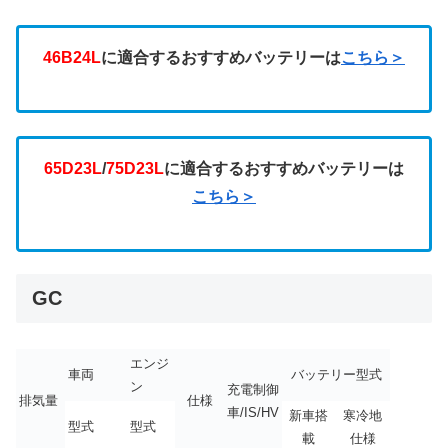
46B24L
に適合するおすすめバッテリーは
こちら＞
65D23L
/
75D23L
に適合するおすすめバッテリーは
こちら＞
GC
エンジ
車両
バッテリー型式
ン
充電制御
排気量
仕様
車/IS/HV
新車搭
寒冷地
型式
型式
載
仕様