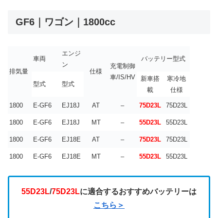
GF6｜ワゴン｜1800cc
エンジ
車両
バッテリー型式
ン
充電制御
排気量
仕様
車/IS/HV
新車搭
寒冷地
型式
型式
載
仕様
1800
E-GF6
EJ18J
AT
–
75D23L
75D23L
1800
E-GF6
EJ18J
MT
–
55D23L
55D23L
1800
E-GF6
EJ18E
AT
–
75D23L
75D23L
1800
E-GF6
EJ18E
MT
–
55D23L
55D23L
55D23L
/
75D23L
に適合するおすすめバッテリーは
こちら＞