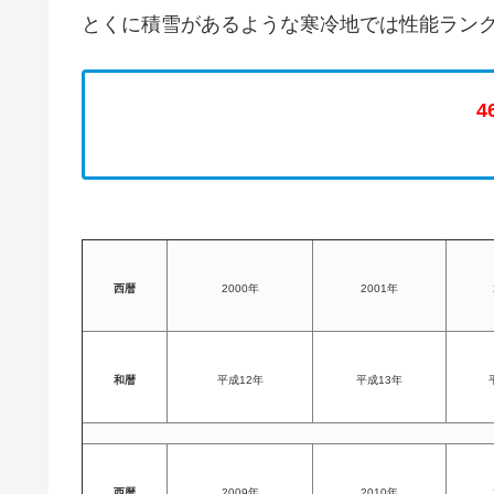
とくに積雪があるような寒冷地では性能ラン
4
西暦
2000年
2001年
和暦
平成12年
平成13年
西暦
2009年
2010年