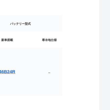
バッテリー型式
新車搭載
寒冷地仕様
46B24R
←