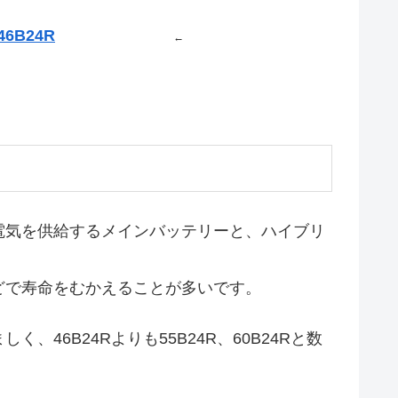
46B24R
←
電気を供給するメインバッテリーと、ハイブリ
どで寿命をむかえることが多いです。
6B24Rよりも55B24R、60B24Rと数