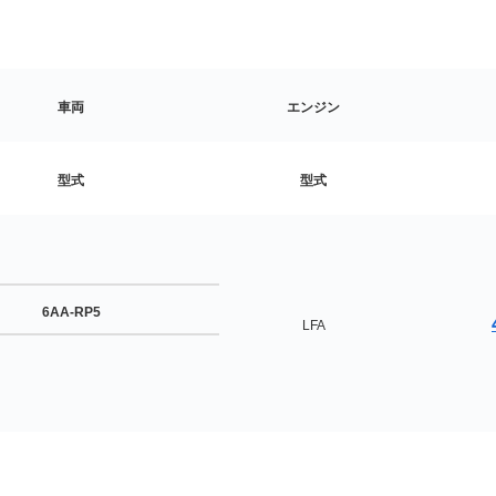
車両
エンジン
型式
型式
6AA-RP5
LFA