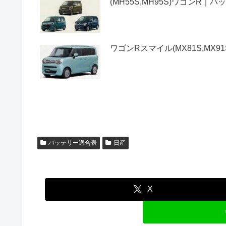
(MH55S,MH95S)ワゴン
ワゴンRスマイル(MX81S,M
バッテリー適合表
日産
X