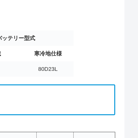
バッテリー型式
載
寒冷地仕様
80D23L