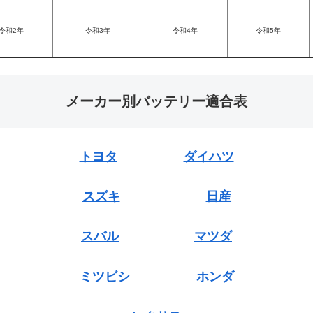
令和2年
令和3年
令和4年
令和5年
メーカー別バッテリー適合表
トヨタ
ダイハツ
スズキ
日産
スバル
マツダ
ミツビシ
ホンダ