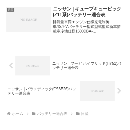
JNU30KA24DE4WD-
55D23L80D26L2500KH-JVU30YD...
ニッサン | キューブキュービック
日産
(Z11系)バッテリー適合表
排気量車両エンジン仕様充電制御
車/IS/HVバッテリー型式型式型式新車搭
載寒冷地仕様1500DBA-
YGNZ11HR15DEAT・4WD充電制御車
55B24L-HR-1500DBA-YGZ11HR15DEAT
充電制御車55B24L-HR-1...
ニッサン | フーガ ハイブリッド(HY51)バ
ッテリー適合表
ニッサン | パラメディック(CS8E26)バッ
テリー適合表
ホーム
バッテリー適合表
日産