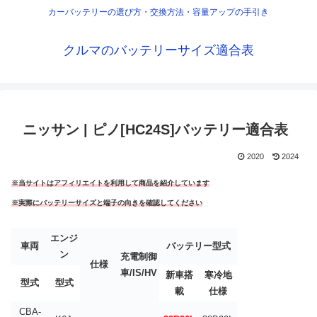
カーバッテリーの選び方・交換方法・容量アップの手引き
クルマのバッテリーサイズ適合表
ニッサン | ピノ[HC24S]バッテリー適合表
2020
2024
※当サイトはアフィリエイトを利用して商品を紹介しています
※実際にバッテリーサイズと端子の向きを確認してください
エンジ
車両
バッテリー型式
ン
充電制御
仕様
車/IS/HV
新車搭
寒冷地
型式
型式
載
仕様
CBA-