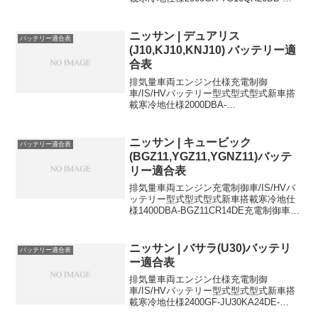
46B24L80D23L1800UA-QG10QG18DE-
34B19L55D23L1800TA-QNG10QG18DE...
ニッサン | デュアリス
バッテリー適合表
(J10,KJ10,KNJ10) バッテリー適
合表
排気量車両エンジン仕様充電制御
車/IS/HVバッテリー型式型式型式新車搭
載寒冷地仕様2000DBA-
KJ10MR20DE2WD充電制御車
55B24L55B24L2000DBA-
KNJ10MR20DE4WD充電制御車
ニッサン | キュービック
バッテリー適合表
55B24L55B24L2...
(BGZ11,YGZ11,YGNZ11)バッテ
リー適合表
排気量車両エンジン充電制御車/IS/HVバ
ッテリー型式型式型式新車搭載寒冷地仕
様1400DBA-BGZ11CR14DE充電制御車
34B19L55B24L1500DBA-YGZ11HR15DE
充電制御車46B24L55B24L1500DBA-...
ニッサン | バサラ(U30)バッテリ
バッテリー適合表
ー適合表
排気量車両エンジン仕様充電制御
車/IS/HVバッテリー型式型式型式新車搭
載寒冷地仕様2400GF-JU30KA24DE-
55D23L80D26L2400GF-