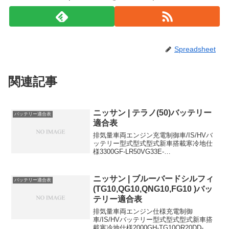
Spreadsheet
関連記事
ニッサン | テラノ(50)バッテリー
バッテリー適合表
適合表
排気量車両エンジン充電制御車/IS/HVバ
ッテリー型式型式型式新車搭載寒冷地仕
様3300GF-LR50VG33E-
55D23R80D26R3300GF-LUR50VG33E-
55D23R80D26R3000KH-TR50ZD30DDTi-
1...
ニッサン | ブルーバードシルフィ
バッテリー適合表
(TG10,QG10,QNG10,FG10 )バッ
テリー適合表
排気量車両エンジン仕様充電制御
車/IS/HVバッテリー型式型式型式新車搭
載寒冷地仕様2000GH-TG10QR20DD-