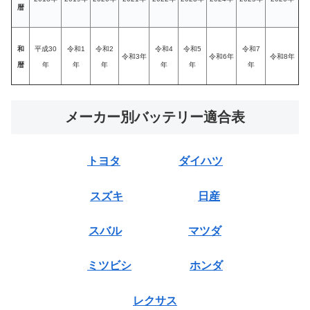
暦
和
平成30
令和1
令和2
令和4
令和5
令和7
令和3年
令和6年
令和8年
暦
年
年
年
年
年
年
メーカー別バッテリー適合表
トヨタ
ダイハツ
スズキ
日産
スバル
マツダ
ミツビシ
ホンダ
レクサス