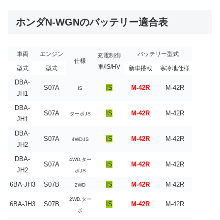
ホンダN-WGNのバッテリー適合表
車両
エンジン
バッテリー型式
充電制御
仕様
車/IS/HV
型式
型式
新車搭載
寒冷地仕様
DBA-
S07A
IS
M-42R
M-42R
IS
JH1
DBA-
S07A
IS
M-42R
M-42R
ターボ,IS
JH1
DBA-
S07A
IS
M-42R
M-42R
4WD,IS
JH2
DBA-
4WD,ター
S07A
IS
M-42R
M-42R
JH2
ボ,IS
6BA-JH3
S07B
IS
M-42R
M-42R
2WD
2WD,ター
6BA-JH3
S07B
IS
M-42R
M-42R
ボ