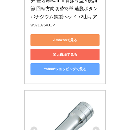
チ 差込角9.5mm 首振り型 4段調
節 回転方向切替簡単 速脱ボタン
バナジウム鋼製ヘッド 72山ギア
W071075AJ.JP
Amazonで見る
楽天市場で見る
Yahoo!ショッピングで見る