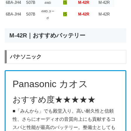
6BA-JH4
S07B
IS
M-42R
M-42R
4WD
4WD,ター
6BA-JH4
S07B
IS
M-42R
M-42R
ボ
M-42R｜おすすめバッテリー
パナソニック
Panasonic
カオス
おすすめ度
★★★★★
■「みんから」でも殿堂入り。高い耐久性と信頼
性、さらにオーディオの音質向上にも貢献するコ
スパと性能が最高のバッテリー。整備士としても