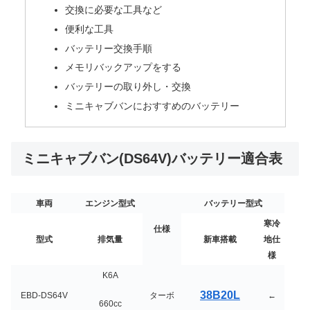
交換に必要な工具など
便利な工具
バッテリー交換手順
メモリバックアップをする
バッテリーの取り外し・交換
ミニキャブバンにおすすめのバッテリー
ミニキャブバン(DS64V)バッテリー適合表
車両
エンジン型式
バッテリー型式
寒冷
仕様
型式
排気量
新車搭載
地仕
様
K6A
38B20L
EBD-DS64V
ターボ
←
660cc