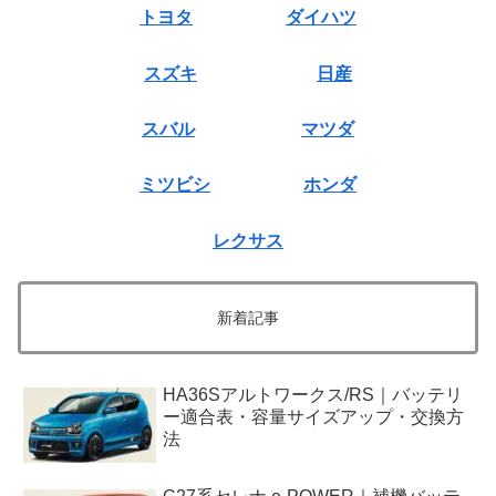
トヨタ
ダイハツ
スズキ
日産
スバル
マツダ
ミツビシ
ホンダ
レクサス
新着記事
HA36Sアルトワークス/RS｜バッテリ
ー適合表・容量サイズアップ・交換方
法