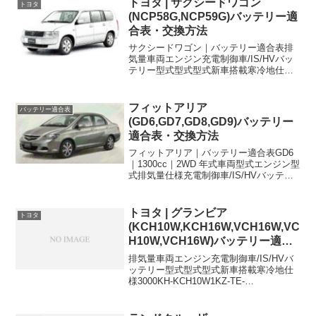
トヨタ | サクシードワゴン
トヨタ
(NCP58G,NCP59G)バッテリー適
合表・交換方法
サクシードワゴン｜バッテリー適合表排
気量車両エンジン充電制御車/IS/HVバッ
テリー型式型式型式新車搭載寒冷地仕様
1500CBA-NCP58G1NZ-FE充電制御車
34B19R46B24R1500CBA-NCP59G1NZ-
FE充電制御車3...
フィットアリア
バッテリー適合表
(GD6,GD7,GD8,GD9)バッテリー
適合表・交換方法
フィットアリア｜バッテリー適合表GD6
｜1300cc｜2WD 年式車両型式エンジン型
式排気量仕様充電制御車/IS/HVバッテリ
ー型式新車搭載寒冷地仕様
2004~2009DBA-
GD6L13A1300ccFF38B19L-
トヨタ | グランビア
トヨタ
2002~2004L...
(KCH10W,KCH16W,VCH16W,VC
H10W,VCH16W)バッテリー適合
表
排気量車両エンジン充電制御車/IS/HVバ
ッテリー型式型式型式新車搭載寒冷地仕
様3000KH-KCH10W1KZ-TE-
105D31L85D26R×23000KH-KCH16W1KZ-
TE-105D31L85D26R×23400E-VCH1...