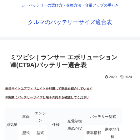
カーバッテリーの選び方・交換方法・容量アップの手引き
クルマのバッテリーサイズ適合表
ミツビシ | ランサー エボリューション
Ⅷ(CT9A)バッテリー適合表
2020
2024
※当サイトはアフィリエイトを利用して商品を紹介しています
※実際にバッテリーサイズと端子の向きを確認してください
エンジ
車両
バッテリー型式
ン
充電制御
排気量
仕様
車/IS/HV
寒冷地仕
型式
型式
新車搭載
様