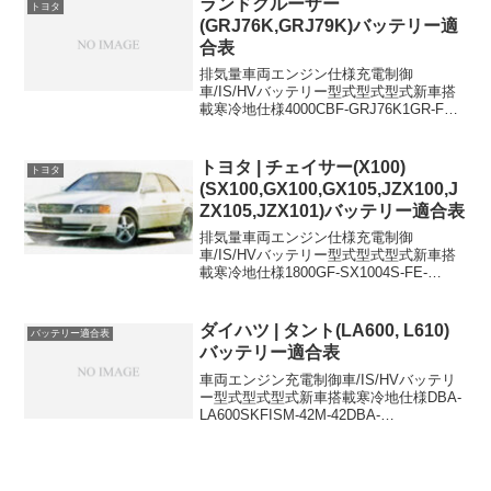
ランドクルーザー
トヨタ
(GRJ76K,GRJ79K)バッテリー適
合表
排気量車両エンジン仕様充電制御
車/IS/HVバッテリー型式型式型式新車搭
載寒冷地仕様4000CBF-GRJ76K1GR-FE
スチールルーフバ
ン-80D26R×2105D31R×24000CBF-
GRJ79K1GR-FEダブルキャブピックア
トヨタ | チェイサー(X100)
トヨタ
ッ...
(SX100,GX100,GX105,JZX100,J
ZX105,JZX101)バッテリー適合表
排気量車両エンジン仕様充電制御
車/IS/HVバッテリー型式型式型式新車搭
載寒冷地仕様1800GF-SX1004S-FE-
46B24L55D23L2000GF-GX1001G-FEAT-
46B24L55D23L2000GF-GX1001G-F...
ダイハツ | タント(LA600, L610)
バッテリー適合表
バッテリー適合表
車両エンジン充電制御車/IS/HVバッテリ
ー型式型式型式新車搭載寒冷地仕様DBA-
LA600SKFISM-42M-42DBA-
LA610SKFISM-42M-42DBA-LA600SKF
(ターボ)ISM-42M-42DBA-LA600SK...