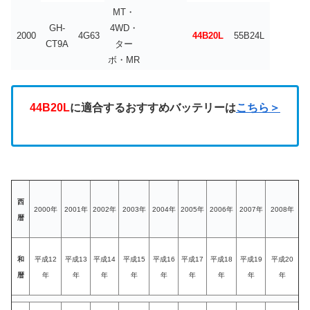
MT・
GH-
4WD・
2000
4G63
44B20L
55B24L
CT9A
ター
ボ・MR
44B20L
に適合するおすすめバッテリーは
こちら＞
西
2000年
2001年
2002年
2003年
2004年
2005年
2006年
2007年
2008年
暦
和
平成12
平成13
平成14
平成15
平成16
平成17
平成18
平成19
平成20
暦
年
年
年
年
年
年
年
年
年