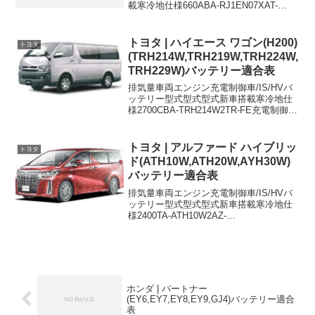
載寒冷地仕様660ABA-RJ1EN07XAT-
26B17L44B20L660ABA-
RJ2EN07X4WD,AT-
44B20L44B20L660DBA-RJ1EN07...
トヨタ | ハイエース ワゴン(H200)
トヨタ
(TRH214W,TRH219W,TRH224W,
TRH229W)バッテリー適合表
排気量車両エンジン充電制御車/IS/HVバ
ッテリー型式型式型式新車搭載寒冷地仕
様2700CBA-TRH214W2TR-FE充電制御車
55D23R80D26R2700CBA-TRH219W2TR-
FE充電制御車55D23R80D26R2700...
トヨタ | アルファード ハイブリッ
トヨタ
ド(ATH10W,ATH20W,AYH30W)
バッテリー適合表
排気量車両エンジン充電制御車/IS/HVバ
ッテリー型式型式型式新車搭載寒冷地仕
様2400TA-ATH10W2AZ-
FXEHVS55D23RS55D23R2400ZA-
ATH10W2AZ-
FXEHVS55D23RS55D23R2400CAA-...
ホンダ | パートナー
(EY6,EY7,EY8,EY9,GJ4)バッテリー適合
表