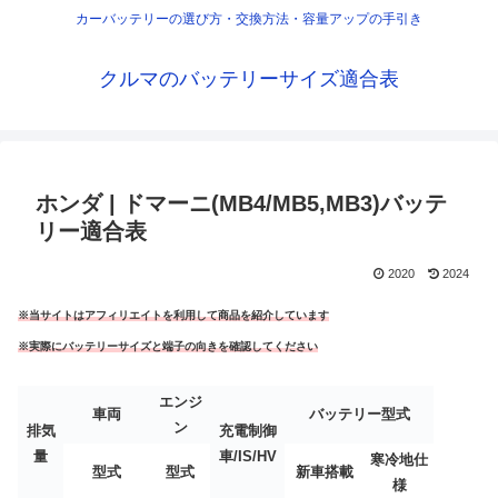
カーバッテリーの選び方・交換方法・容量アップの手引き
クルマのバッテリーサイズ適合表
ホンダ | ドマーニ(MB4/MB5,MB3)バッテ
リー適合表
2020
2024
※当サイトはアフィリエイトを利用して商品を紹介しています
※実際にバッテリーサイズと端子の向きを確認してください
エンジ
車両
バッテリー型式
ン
排気
充電制御
量
車/IS/HV
寒冷地仕
型式
型式
新車搭載
様