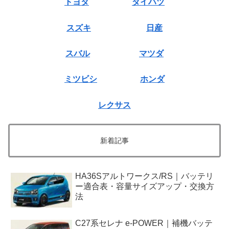
トヨタ
ダイハツ
スズキ
日産
スバル
マツダ
ミツビシ
ホンダ
レクサス
新着記事
HA36Sアルトワークス/RS｜バッテリ
ー適合表・容量サイズアップ・交換方
法
C27系セレナ e-POWER｜補機バッテ