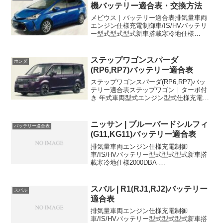
機バッテリー適合表・交換方法
メビウス｜バッテリー適合表排気量車両
エンジン仕様充電制御車/IS/HVバッテリ
ー型式型式型式新車搭載寒冷地仕様
1800DAA-ZVW41N2ZR-FXEハイブリッド
HVS34B20R←1800DAA-ZVW41N2ZR-
FXEハイブリッド,...
ステップワゴンスパーダ
ホンダ
(RP6,RP7)バッテリー適合表
ステップワゴンスパーダ(RP6,RP7)バッ
テリー適合表ステップワゴン｜ターボ付
き 年式車両型式エンジン型式仕様充電制
御車/IS/HVバッテリー型式新車搭載寒冷
地仕様2022/5-5BA-
RP6L15C1500cc2WD、ターボISN-65...
ニッサン | ブルーバードシルフィ
バッテリー適合表
(G11,KG11)バッテリー適合表
排気量車両エンジン仕様充電制御
車/IS/HVバッテリー型式型式型式新車搭
載寒冷地仕様2000DBA-
KG11MR20DECVT充電制御車
46B24L55B24L1500DBA-G11HR15DE充
電制御車46B24L55B24L1500DB...
スバル | R1(RJ1,RJ2)バッテリー
スバル
適合表
排気量車両エンジン仕様充電制御
車/IS/HVバッテリー型式型式型式新車搭