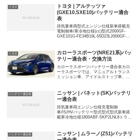
ルに適合します。車両エンジン型式...
トヨタ | アルテッツァ
トヨタ
(GXE10,SXE10)バッテリー適合
表
排気量車両型式エンジン仕様新車搭載充
電制御車/寒冷地仕様(cc)型式2000GF-
GXE101G-FE34B19L-55D23L2000GF-
GXE101G-FEナビ付46B24L-
55D23L2000GF-SXE103S-GE34B19L...
カローラスポーツ(NRE21系)バッ
トヨタ
テリー適合表・交換方法
カローラスポーツバッテリー適合表カロ
ーラスポーツでは、マニュアルトランス
ミッション車、アイドルストップ車、エ
ンジン排気量が2000cc、この３つの仕様
の違いで搭載されるバッテリー絞り込む
ことができます。1200cc|6速MT車 年式
ニッサン | バネット(SK)バッテリ
バッテリー適合表
車両型式...
ー適合表
排気量車両エンジン仕様充電制御
車/IS/HVバッテリー型式型式型式新車搭
載寒冷地仕様1800ABF-SKP2LNL8トラッ
ク,4WD-80D26L80D26L80D26Lに適合す
るおすすめバッテリーはこちら＞
ニッサン | ムラーノ(Z51)バッテリ
バッテリー適合表
ー適合表