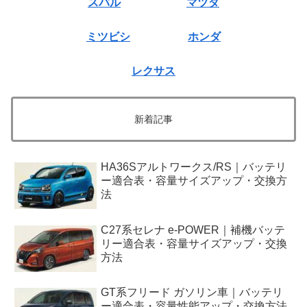
スバル
マツダ
ミツビシ
ホンダ
レクサス
新着記事
HA36Sアルトワークス/RS｜バッテリ
ー適合表・容量サイズアップ・交換方
法
C27系セレナ e-POWER｜補機バッテ
リー適合表・容量サイズアップ・交換
方法
GT系フリード ガソリン車｜バッテリ
ー適合表・容量性能アップ・交換方法