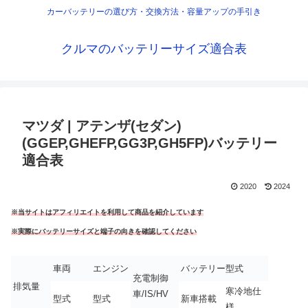
カーバッテリーの選び方・交換方法・容量アップの手引き
クルマのバッテリーサイズ適合表
マツダ | アテンザ(セダン)
(GGEP,GHEFP,GG3P,GH5FP)バッテリー
適合表
2020
2024
※当サイトはアフィリエイトを利用して商品を紹介しています
※実際にバッテリーサイズと端子の向きを確認してください
車両
エンジン
バッテリー型式
充電制御
排気量
寒冷地仕
車/IS/HV
型式
型式
新車搭載
様