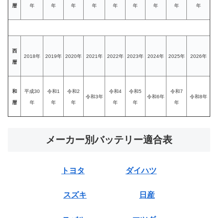
暦
年
年
年
年
年
年
年
年
年
西
2018年
2019年
2020年
2021年
2022年
2023年
2024年
2025年
2026年
暦
和
平成30
令和1
令和2
令和4
令和5
令和7
令和3年
令和6年
令和8年
暦
年
年
年
年
年
年
メーカー別バッテリー適合表
トヨタ
ダイハツ
スズキ
日産