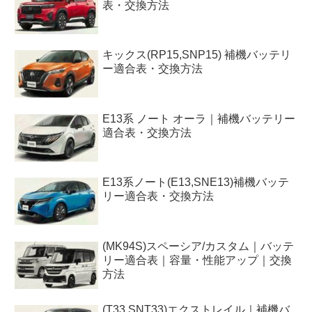
表・交換方法
キックス(RP15,SNP15) 補機バッテリ
ー適合表・交換方法
E13系 ノート オーラ｜補機バッテリー
適合表・交換方法
E13系ノート(E13,SNE13)補機バッテ
リー適合表・交換方法
(MK94S)スペーシア/カスタム｜バッテ
リー適合表｜容量・性能アップ｜交換
方法
(T33,SNT33)エクストレイル｜補機バ