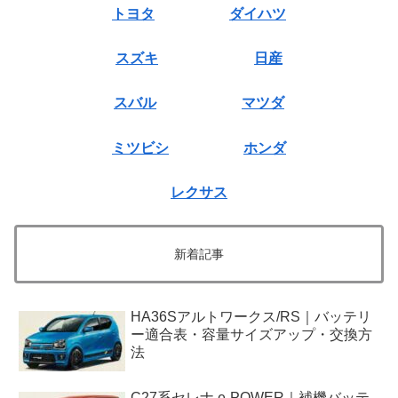
トヨタ
ダイハツ
スズキ
日産
スバル
マツダ
ミツビシ
ホンダ
レクサス
新着記事
HA36Sアルトワークス/RS｜バッテリ
ー適合表・容量サイズアップ・交換方
法
C27系セレナ e-POWER｜補機バッテ