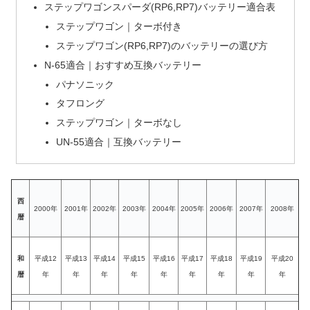
ステップワゴンスパーダ(RP6,RP7)バッテリー適合表
ステップワゴン｜ターボ付き
ステップワゴン(RP6,RP7)のバッテリーの選び方
N-65適合｜おすすめ互換バッテリー
パナソニック
タフロング
ステップワゴン｜ターボなし
UN-55適合｜互換バッテリー
西
2000年
2001年
2002年
2003年
2004年
2005年
2006年
2007年
2008年
暦
和
平成12
平成13
平成14
平成15
平成16
平成17
平成18
平成19
平成20
暦
年
年
年
年
年
年
年
年
年