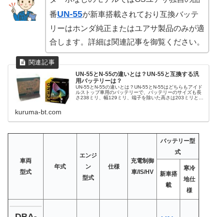
UN-55
番
が新車搭載されており互換バッテ
リーはホンダ純正またはユアサ製品のみが適
合します。詳細は関連記事を御覧ください。
UN-55とN-55の違いとは？UN-55と互換する汎
用バッテリーは？
UN-55とN-55の違いとは？UN-55とN-55はどちらもアイド
ルストップ車用のバッテリーで、バッテリーのサイズも長
さ238ミリ、幅129ミリ、端子を除いた高さは203ミリとま
ったく同じで端子の位置も太さも同じです。ただし充電受
入性能に...
kuruma-bt.com
バッテリー型
式
エンジ
車両
充電制御
年式
ン
仕様
寒冷
型式
車/IS/HV
新車搭
型式
地仕
載
様
DBA-