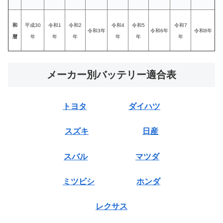
和
平成30
令和1
令和2
令和4
令和5
令和7
令和3年
令和6年
令和8年
暦
年
年
年
年
年
年
メーカー別バッテリー適合表
トヨタ
ダイハツ
スズキ
日産
スバル
マツダ
ミツビシ
ホンダ
レクサス