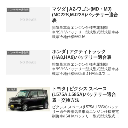
H82A3G83ターボ34B19L42B19LCBA...
マツダ | AZ-ワゴン(MD・MJ)
バッテリー適合表
(MC22S,MJ22S)バッテリー適合
表
排気量車両エンジン仕様充電制御
車/IS/HVバッテリー型式型式型式新車搭
載寒冷地仕様660UA-
MC22SK6A28B17L38B19L660LA-
MC22SK6A4WD28B17L38B19L660TA-
MC22SK6ARR28B17L3...
ホンダ | アクティトラック
バッテリー適合表
(HA8,HA9)バッテリー適合表
排気量車両エンジン仕様充電制御
車/IS/HVバッテリー型式型式型式新車搭
載寒冷地仕様660EBD-HA8E07X-
28B17L28B17L660EBD-HA9E07X4WD-
28B17L28B17L28B17Lに適合するおすす
めバッテリーは...
トヨタ | ピクシス スペース
トヨタ
(L575A,L585A)バッテリー適合
表・交換方法
ピクシス スペース(L575A,L585A)バッテ
リー適合表排気量車両エンジン仕様充電
制御車/IS/HVバッテリー型式型式型式新
車搭載寒冷地仕様660DBA-L575AKF
(NA)2WD (Lグレード)充電制御車