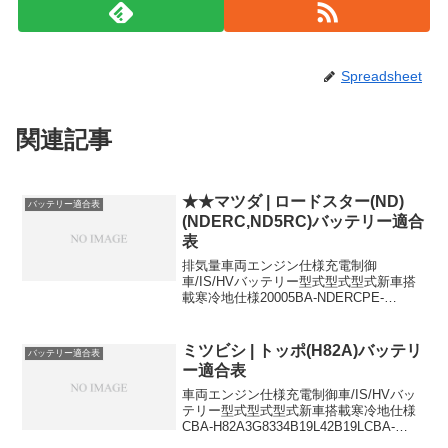
Spreadsheet
関連記事
★★マツダ | ロードスター(ND)
バッテリー適合表
(NDERC,ND5RC)バッテリー適合
表
排気量車両エンジン仕様充電制御
車/IS/HVバッテリー型式型式型式新車搭
載寒冷地仕様20005BA-NDERCPE-
VPRISN-55 (S)N-55 (S)1500DBA-
ND5RCP5-VP MT, i-stop無し充電制御車
46B24...
ミツビシ | トッポ(H82A)バッテリ
バッテリー適合表
ー適合表
車両エンジン仕様充電制御車/IS/HVバッ
テリー型式型式型式新車搭載寒冷地仕様
CBA-H82A3G8334B19L42B19LCBA-
H82A3G834WD42B19L42B19LCBA-