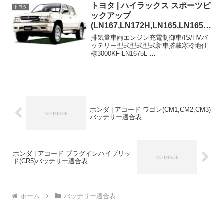
26B17L44B20L6...
トヨタ | ハイラックス スポーツピ
トヨタ
ックアップ
(LN167,LN172H,LN165,LN165H,
LN170H,RZN167,RZN147,RZN1
排気量車両エンジン充電制御車/IS/HVバ
52H)バッテリー適合表
ッテリー型式型式型式新車搭載寒冷地仕
様3000KF-LN1675L-
105D31R85D26R+L3000KB-LN172H5L-
105D31R85D26R+L2400KB-LN1652L-TE-
1...
ホンダ | アコード ワゴン(CM1,CM2,CM3)
バッテリー適合表
ホンダ | アコード プラグインハイブリッ
ド(CR5)バッテリー適合表
ホーム
バッテリー適合表