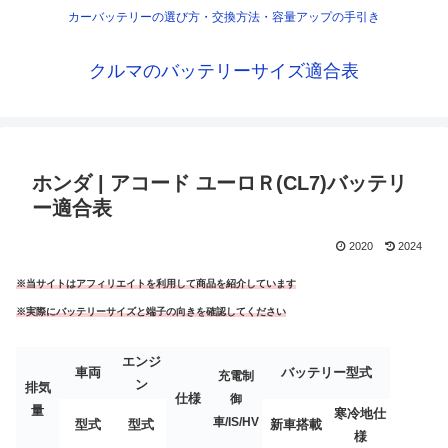
カーバッテリーの選び方・交換方法・容量アップの手引き
クルマのバッテリーサイズ適合表
ホンダ | アコード ユーロＲ(CL7)バッテリ
ー適合表
2020
2024
※当サイトはアフィリエイトを利用して商品を紹介しています
※実際にバッテリーサイズと端子の向きを確認してください
エンジ
車両
バッテリー型式
充電制
ン
排気
仕様
御
量
寒冷地仕
車/IS/HV
型式
型式
新車搭載
様