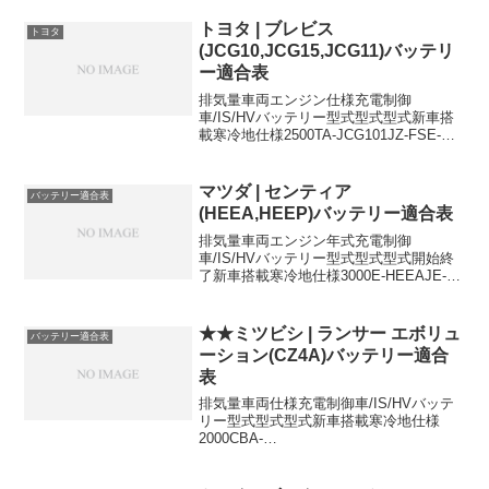
N94W4G6444B20L80D26L2400DBA-
NA4W4G6955B24L-4...
トヨタ | ブレビス
トヨタ
(JCG10,JCG15,JCG11)バッテリ
ー適合表
排気量車両エンジン仕様充電制御
車/IS/HVバッテリー型式型式型式新車搭
載寒冷地仕様2500TA-JCG101JZ-FSE-
46B24R65D23R2500TA-JCG151JZ-
FSE4WD-46B24R65D23R3000TA-JCG1...
マツダ | センティア
バッテリー適合表
(HEEA,HEEP)バッテリー適合表
排気量車両エンジン年式充電制御
車/IS/HVバッテリー型式型式型式開始終
了新車搭載寒冷地仕様3000E-HEEAJE-
E19952000-55D23L80D26L3000E-
HEEAJE-ZE19952000-
55D23L80D26L300...
★★ミツビシ | ランサー エボリュ
バッテリー適合表
ーション(CZ4A)バッテリー適合
表
排気量車両仕様充電制御車/IS/HVバッテ
リー型式型式型式新車搭載寒冷地仕様
2000CBA-
CZ4A4B11XS46B24L(S)S65D26L2000CB
A-CZ4A4B11X (RSグレー