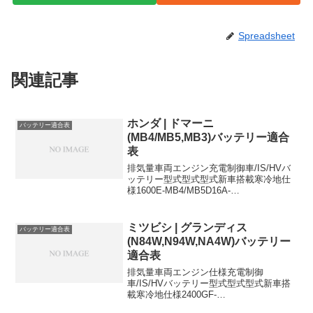
Spreadsheet
関連記事
ホンダ | ドマーニ
バッテリー適合表
(MB4/MB5,MB3)バッテリー適合
表
排気量車両エンジン充電制御車/IS/HVバ
ッテリー型式型式型式新車搭載寒冷地仕
様1600E-MB4/MB5D16A-
55B24R55B24R1500E-MB3D15B-
55B24R55B24R55B24Rに適合するおすす
めバッテリーはこちら...
ミツビシ | グランディス
バッテリー適合表
(N84W,N94W,NA4W)バッテリー
適合表
排気量車両エンジン仕様充電制御
車/IS/HVバッテリー型式型式型式新車搭
載寒冷地仕様2400GF-
N84W4G6444B20L80D26L2400GF-