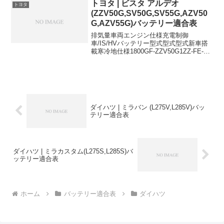
ド)S46B24L(S)S65D26L2000C...
トヨタ | ビスタ アルデオ
トヨタ
(ZZV50G,SV50G,SV55G,AZV50
G,AZV55G)バッテリー適合表
排気量車両エンジン仕様充電制御
車/IS/HVバッテリー型式型式型式新車搭
載寒冷地仕様1800GF-ZZV50G1ZZ-FE-
34B19L46B24L1800TA-ZZV50G1ZZ-FE-
34B19L46B24L1800TA-ZZV50G1...
ダイハツ | ミラバン (L275V,L285V)バッ
テリー適合表
ダイハツ | ミラカスタム(L275S,L285S)バ
ッテリー適合表
ホーム
バッテリー適合表
ダイハツ