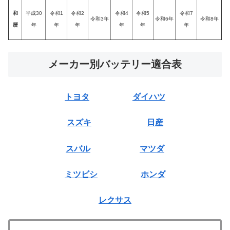
和
平成30
令和1
令和2
令和4
令和5
令和7
令和3年
令和6年
令和8年
暦
年
年
年
年
年
年
メーカー別バッテリー適合表
トヨタ
ダイハツ
スズキ
日産
スバル
マツダ
ミツビシ
ホンダ
レクサス