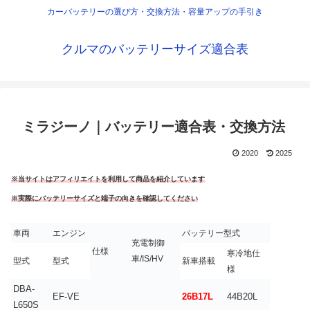
カーバッテリーの選び方・交換方法・容量アップの手引き
クルマのバッテリーサイズ適合表
ミラジーノ｜バッテリー適合表・交換方法
2020
2025
※当サイトはアフィリエイトを利用して商品を紹介しています
※実際にバッテリーサイズと端子の向きを確認してください
車両
エンジン
バッテリー型式
充電制御
仕様
寒冷地仕
車/IS/HV
型式
型式
新車搭載
様
DBA-
EF-VE
26B17L
44B20L
L650S