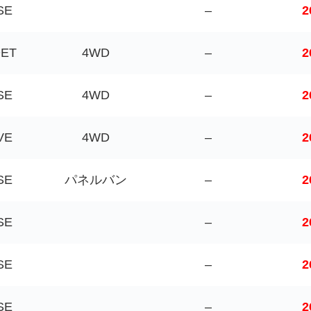
SE
–
2
DET
4WD
–
2
SE
4WD
–
2
VE
4WD
–
2
SE
パネルバン
–
2
SE
–
2
SE
–
2
SE
–
2