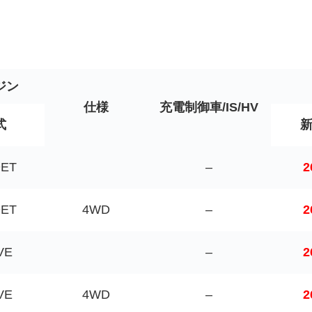
ジン
仕様
充電制御車/IS/HV
式
DET
–
2
DET
4WD
–
2
VE
–
2
VE
4WD
–
2