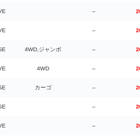
VE
–
2
VE
–
2
SE
4WD,ジャンボ
–
2
VE
4WD
–
2
SE
カーゴ
–
2
SE
–
2
VE
–
2