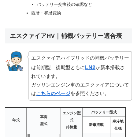
バッテリー交換後の確認など
西暦・和暦変換
エスクァイアHV｜補機バッテリー適合表
エスクァイアハイブリッドの補機バッテリー
LN2
は前期型、後期型ともに
が新車搭載さ
れています。
ガソリンエンジン車のエスクァイアについて
は
こちらのページ
を参照ください。
バッテリー型式
エンジン型
車両
年式
式
寒冷地
型式
新車搭載
排気量
仕様