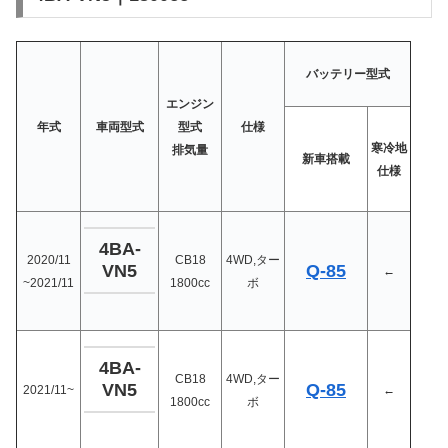
バッテリー型式
エンジン
年式
車両型式
型式
仕様
寒冷地
排気量
新車搭載
仕様
4BA-
2020/11
CB18
4WD,ター
Q-85
VN5
←
~2021/11
1800cc
ボ
4BA-
CB18
4WD,ター
Q-85
VN5
2021/11~
←
1800cc
ボ