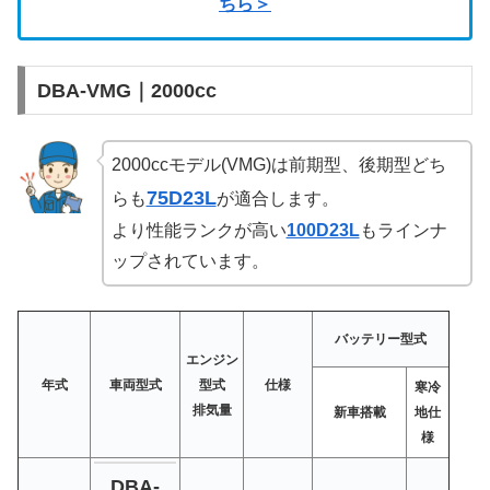
ちら＞
DBA-VMG｜2000cc
2000ccモデル(VMG)は前期型、後期型どち
75D23L
らも
が適合します。
より性能ランクが高い
100D23L
もラインナ
ップされています。
バッテリー型式
エンジン
年式
車両型式
型式
仕様
寒冷
排気量
新車搭載
地仕
様
DBA-