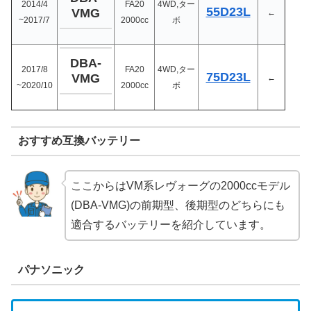
2014/4
FA20
4WD,ター
55D23L
VMG
←
~2017/7
2000cc
ボ
DBA-
2017/8
FA20
4WD,ター
75D23L
VMG
←
~2020/10
2000cc
ボ
おすすめ互換バッテリー
ここからはVM系レヴォーグの2000ccモデル
(DBA-VMG)の前期型、後期型のどちらにも
適合するバッテリーを紹介しています。
パナソニック