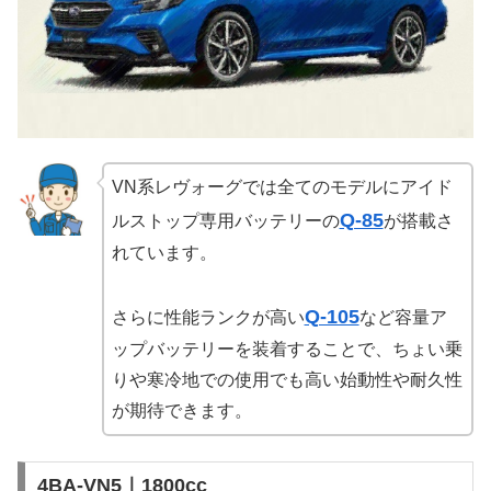
VN系レヴォーグでは全てのモデルにアイド
Q-85
ルストップ専用バッテリーの
が搭載さ
れています。
Q-105
さらに性能ランクが高い
など容量ア
ップバッテリーを装着することで、ちょい乗
りや寒冷地での使用でも高い始動性や耐久性
が期待できます。
4BA-VN5｜1800cc