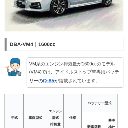
DBA-VM4｜1600cc
VM系のエンジン排気量が1600ccのモデル
(VM4)では、アイドルストップ車専用バッテ
Q-85
リーの
が搭載されています。
バッテリー型式
エンジン
年式
車両型式
型式
仕様
寒冷
排気量
新車搭載
地仕