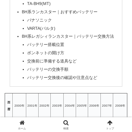
TA-BH9(MT)
BH系ランカスター｜おすすめバッテリー
パナソニック
VARTA(バルタ)
BH系レガシィランカスター｜バッテリー交換方法
バッテリー搭載位置
ボンネットの開け方
交換前に準備する道具など
バッテリーの交換手順
バッテリー交換後の確認や注意点など
西
2000年
2001年
2002年
2003年
2004年
2005年
2006年
2007年
2008年
暦
和
平成12
平成13
平成14
平成15
平成16
平成17
平成18
平成19
平成20
ホーム
検索
トップ