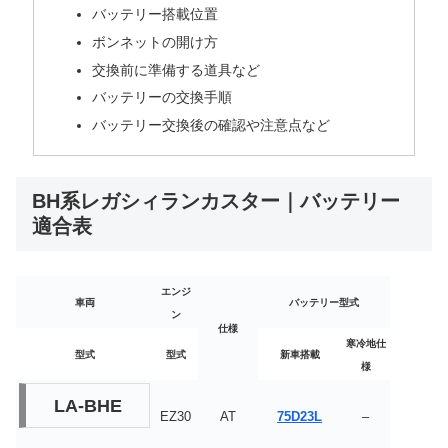
バッテリー搭載位置
ボンネットの開け方
交換前に準備する道具など
バッテリーの交換手順
バッテリー交換後の確認や注意点など
BH系レガシィランカスター｜バッテリー
適合表
エンジ
車両
バッテリー型式
ン
仕様
寒冷地仕
型式
型式
新車搭載
様
LA-BHE
EZ30
AT
75D23L
–