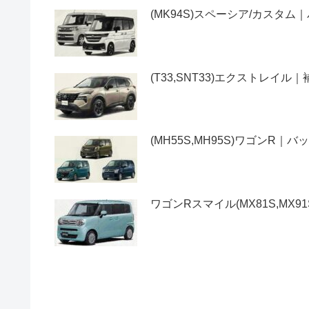
(MK94S)スペーシア/カス
(T33,SNT33)エクストレ
(MH55S,MH95S)ワゴン
ワゴンRスマイル(MX81S,M