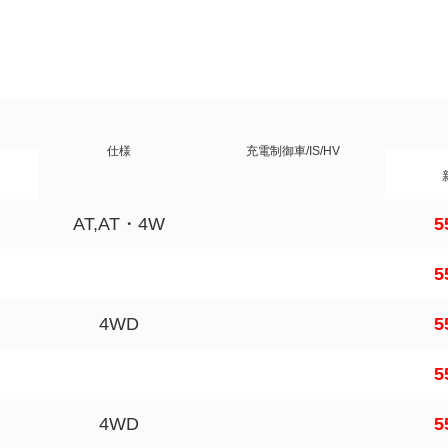
仕様
充電制御車/IS/HV
AT,AT・4W
5
5
4WD
5
5
4WD
5