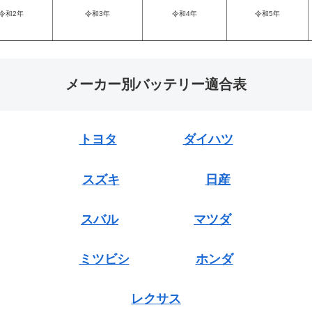
令和2年
令和3年
令和4年
令和5年
メーカー別バッテリー適合表
トヨタ
ダイハツ
スズキ
日産
スバル
マツダ
ミツビシ
ホンダ
レクサス