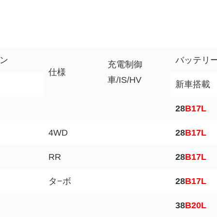
ン
バッテリ
充電制御
仕様
車/IS/HV
新車搭載
28
B17L
4WD
28
B17L
RR
28
B17L
タ−ボ
28
B17L
38
B20L