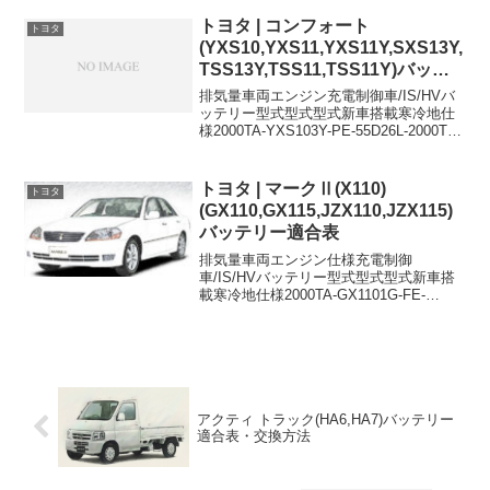
ト-28B17R28B17R660DBA-
JC1E07APASTELターボ車/ヒーテットド
トヨタ | コンフォート
トヨタ
アミラー付...
(YXS10,YXS11,YXS11Y,SXS13Y,
TSS13Y,TSS11,TSS11Y)バッテ
リー適合表
排気量車両エンジン充電制御車/IS/HVバ
ッテリー型式型式型式新車搭載寒冷地仕
様2000TA-YXS103Y-PE-55D26L-2000TA-
YXS103Y-PE-75D26L-2000TA-YXS113Y-
PE-55D26L-2000T...
トヨタ | マークⅡ(X110)
トヨタ
(GX110,GX115,JZX110,JZX115)
バッテリー適合表
排気量車両エンジン仕様充電制御
車/IS/HVバッテリー型式型式型式新車搭
載寒冷地仕様2000TA-GX1101G-FE-
34B19R55D23R2000TA-GX1101G-FEウィ
ンドシールドデアイサ
付-46B24R55D23R2000T...
アクティ トラック(HA6,HA7)バッテリー
適合表・交換方法