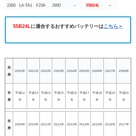
2300
LA-TA1
F23A
2WD
–
55B24L
–
55B24L
に適合するおすすめバッテリーは
こちら＞
西
2000年
2001年
2002年
2003年
2004年
2005年
2006年
2007年
2008年
暦
和
平成12
平成13
平成14
平成15
平成16
平成17
平成18
平成19
平成20
暦
年
年
年
年
年
年
年
年
年
西
2009年
2010年
2011年
2012年
2013年
2014年
2015年
2016年
2017年
暦