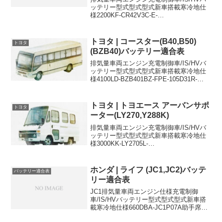
ッテリー型式型式型式新車搭載寒冷地仕
様2200KF-CR42V3C-E-
80D26R105D31R2200KF-CR52V3C-E-
80D26R105D31R2200KJ-CR42V3C-E-
80D...
トヨタ | コースター(B40,B50)
トヨタ
(BZB40)バッテリー適合表
排気量車両エンジン充電制御車/IS/HVバ
ッテリー型式型式型式新車搭載寒冷地仕
様4100LD-BZB401BZ-FPE-105D31R-
4100LD-BZB401BZ-FPE-105D31R-
105D31Rに適合するおすすめバッテリー
はこち...
トヨタ | トヨエース アーバンサポ
トヨタ
ーター(LY270,Y288K)
排気量車両エンジン充電制御車/IS/HVバ
ッテリー型式型式型式新車搭載寒冷地仕
様3000KK-LY2705L-
105D31L85D26L×23000KK-LY288K5L-
105D31L85D26L×2105D31Lに適合するお
すすめバッテ...
ホンダ | ライフ (JC1,JC2)バッテ
バッテリー適合表
リー適合表
JC1排気量車両エンジン仕様充電制御
車/IS/HVバッテリー型式型式型式新車搭
載寒冷地仕様660DBA-JC1P07A助手席リ
フトアップシー