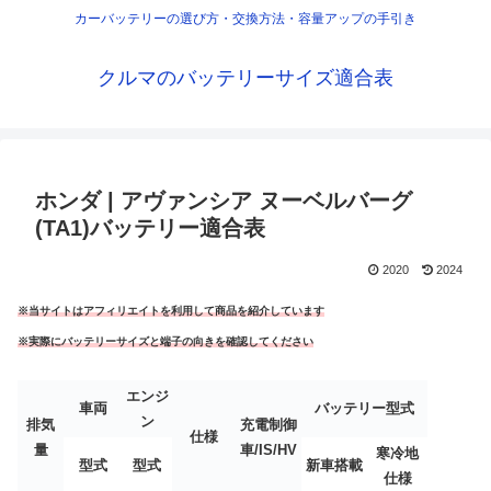
カーバッテリーの選び方・交換方法・容量アップの手引き
クルマのバッテリーサイズ適合表
ホンダ | アヴァンシア ヌーベルバーグ
(TA1)バッテリー適合表
2020
2024
※当サイトはアフィリエイトを利用して商品を紹介しています
※実際にバッテリーサイズと端子の向きを確認してください
エンジ
車両
バッテリー型式
ン
排気
充電制御
仕様
量
車/IS/HV
寒冷地
型式
型式
新車搭載
仕様