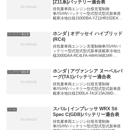
[Z11系]バッテリー適合表
排気量車両エンジン仕様充電制御
車/IS/HVバッテリー型式型式型式新車搭
載寒冷地仕様1500DBA-YZ11HR15DEAT
充電制御車55B24L55B24L1400DBA-
BZ11CR14DEAT充電制御車
34B19L55B24L1400...
ホンダ | オデッセイ ハイブリッド
バッテリー適合表
(RC4)
排気量車両エンジン充電制御車/IS/HVバ
ッテリー型式型式型式新車搭載寒冷地仕
様2000DAA-RC4LFA-H4HV46B24R-
MF46B24R-MF20006AA-RC4LFA-
H4HV46B24R-MF46B24R-MF46B24R...
ホンダ | アヴァンシア ヌーベルバ
バッテリー適合表
ーグ(TA1)バッテリー適合表
排気量車両エンジン仕様充電制御
車/IS/HVバッテリー型式型式型式新車搭
載寒冷地仕様2300LA-TA1F23A2WD-
55B24L-55B24Lに適合するおすすめバッ
テリーはこちら＞
スバル | インプレッサ WRX Sti
スバル
Spec C(GDB)バッテリー適合表
排気量車両エンジン仕様充電制御
車/IS/HVバッテリー型式型式型式新車搭