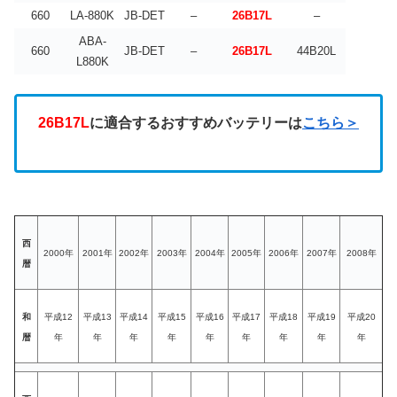
660
LA-880K
JB-DET
–
26B17L
–
ABA-
660
JB-DET
–
26B17L
44B20L
L880K
26B17L
に適合するおすすめバッテリーは
こちら＞
西
2000年
2001年
2002年
2003年
2004年
2005年
2006年
2007年
2008年
暦
和
平成12
平成13
平成14
平成15
平成16
平成17
平成18
平成19
平成20
暦
年
年
年
年
年
年
年
年
年