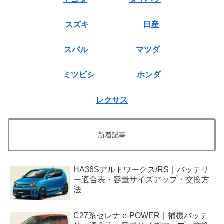
スズキ
日産
スバル
マツダ
ミツビシ
ホンダ
レクサス
新着記事
HA36Sアルトワークス/RS｜バッテリ
ー適合表・容量サイズアップ・交換方
法
C27系セレナ e-POWER｜補機バッテ