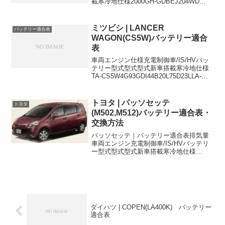
載寒冷地仕様2000GH-GDBEJ204WD
6MT-34B19L-34B19Lに適合するおすすめ
バッテリーはこちら＞
ミツビシ | LANCER
バッテリー適合表
WAGON(CS5W)バッテリー適合
表
車両エンジン仕様充電制御車/IS/HVバッ
テリー型式型式型式新車搭載寒冷地仕様
TA-CS5W4G93GDI44B20L75D23LLA-
CS5W4G93GDI44B20L75D23LLA-
CS5W4G93GDI4WD44B20L75D23L...
トヨタ | パッソセッテ
トヨタ
(M502,M512)バッテリー適合表・
交換方法
パッソセッテ｜バッテリー適合表排気量
車両エンジン充電制御車/IS/HVバッテリ
ー型式型式型式新車搭載寒冷地仕様
1500CBA-M502E-HQEE3SZ-VE-
34B19L44B20L1500CBA-M502E-HQGE
(C)3SZ-VE...
ダイハツ | COPEN(LA400K) バッテリー
適合表