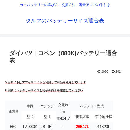
カーバッテリーの選び方・交換方法・容量アップの手引き
クルマのバッテリーサイズ適合表
ダイハツ | コペン（880K)バッテリー適合
表
2020
2024
※当サイトはアフィリエイトを利用して商品を紹介しています
※実際にバッテリーサイズと端子の向きを確認してください
充電制
車両
エンジン
バッテリー型式
排気量
御
型式
型式
新車搭載
寒冷地仕様
車/IS/HV
660
LA-880K
JB-DET
–
26B17L
44B20L