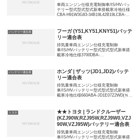
車両エンジン仕様充電制御車/IS/HVバッ
テリー型式型式型式新車搭載寒冷地仕様
CBA-H91W3G83-34B19L42B19LCBA-
H91W3G834WD-42B19L42B19LCBAー
H92W3G83AT・ターボ・4WD-42B19...
フーガ (Y51,KY51,KNY51)バッテ
バッテリー適合表
リー適合表
排気量車両エンジン仕様充電制御
車/IS/HVバッテリー型式型式型式新車搭
載寒冷地仕様3700DBA-
KY51VQ37VHRAT充電制御車80D23L-
3700DBA-KY51VQ37VHR充電制御車
80D23L-HR-3700DBA-KNY...
ホンダ | ザッツ(JD1,JD2)バッテ
バッテリー適合表
リー適合表
排気量車両エンジン仕様充電制御
車/IS/HVバッテリー型式型式型式新車搭
載寒冷地仕様660ABA-JD1E07Z2WD(Ｎ
Ａ/ターボ)-28B17R-660ABA-
JD2E07Z4WD(ＮＡ/ターボ)-38B19R-
660LA-JD1E07...
★★トヨタ | ランドクルーザー
トヨタ
(KZJ90W,RZJ95W,RZJ9W0,VZJ
90W,VZJ95W)バッテリー適合表
排気量車両エンジン仕様充電制御
車/IS/HVバッテリー型式型式型式新車搭