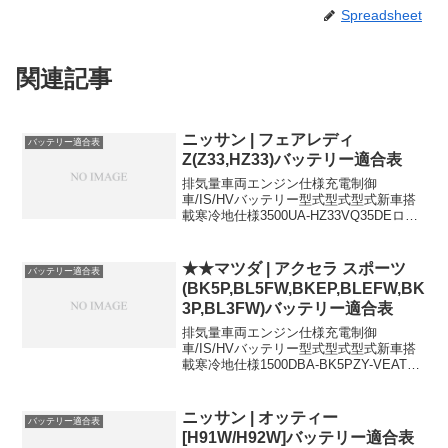
Spreadsheet
関連記事
ニッサン | フェアレディ
バッテリー適合表
Z(Z33,HZ33)バッテリー適合表
排気量車両エンジン仕様充電制御
車/IS/HVバッテリー型式型式型式新車搭
載寒冷地仕様3500UA-HZ33VQ35DEロー
ドスター6MT・5AT-
55B24L80D23L3500CBA-HZ33VQ35DE-
55B24L80D23L3500...
★★マツダ | アクセラ スポーツ
バッテリー適合表
(BK5P,BL5FW,BKEP,BLEFW,BK
3P,BL3FW)バッテリー適合表
排気量車両エンジン仕様充電制御
車/IS/HVバッテリー型式型式型式新車搭
載寒冷地仕様1500DBA-BK5PZY-VEAT・
MT充電制御車50D20L50D20L1500DBA-
BL5FWZY-VECVT充電制御車75D23L-
2000CB...
ニッサン | オッティー
バッテリー適合表
[H91W/H92W]バッテリー適合表