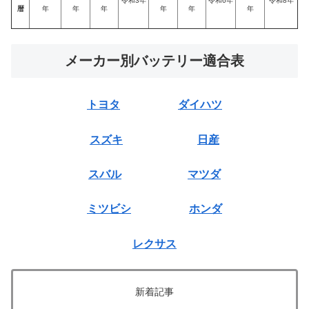
令和3年
令和6年
令和8年
暦
年
年
年
年
年
年
メーカー別バッテリー適合表
トヨタ
ダイハツ
スズキ
日産
スバル
マツダ
ミツビシ
ホンダ
レクサス
新着記事