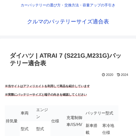
カーバッテリーの選び方・交換方法・容量アップの手引き
クルマのバッテリーサイズ適合表
ダイハツ | ATRAI 7 (S221G,M231G)バッ
テリー適合表
2020
2024
※当サイトはアフィリエイトを利用して商品を紹介しています
※実際にバッテリーサイズと端子の向きを確認してください
エンジ
車両
バッテリー型式
ン
充電制御
排気量
仕様
車/IS/HV
新車搭
寒冷地
型式
型式
載
仕様