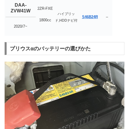
DAA-
2ZR-FXE
ZVW41W
ハイブリッ
S46B24R
–
1800cc
ド,HDDナビ付
2020/7~
プリウスαのバッテリーの選びかた