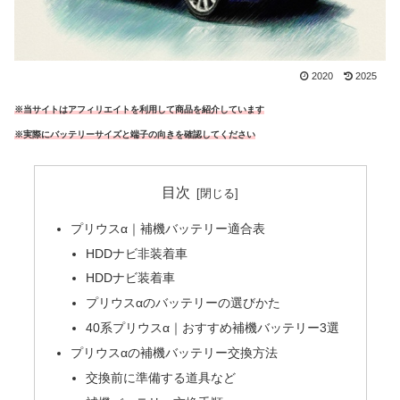
2020
2025
※当サイトはアフィリエイトを利用して商品を紹介しています
※実際にバッテリーサイズと端子の向きを確認してください
目次
プリウスα｜補機バッテリー適合表
HDDナビ非装着車
HDDナビ装着車
プリウスαのバッテリーの選びかた
40系プリウスα｜おすすめ補機バッテリー3選
プリウスαの補機バッテリー交換方法
交換前に準備する道具など