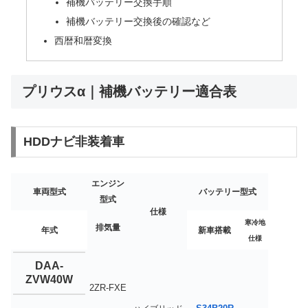
補機バッテリー交換手順
補機バッテリー交換後の確認など
西暦和暦変換
プリウスα｜補機バッテリー適合表
HDDナビ非装着車
エンジン
車両型式
バッテリー型式
型式
仕様
寒冷地
排気量
年式
新車搭載
仕様
DAA-
ZVW40W
2ZR-FXE