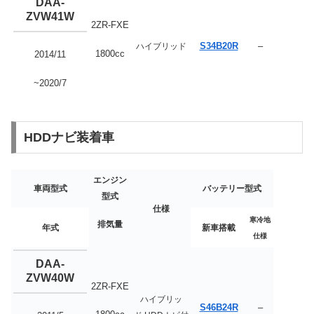
DAA-
ZVW41W
2ZR-FXE
S34B20R
–
ハイブリッド
1800cc
2014/11
~2020/7
HDDナビ装着車
エンジン
車両型式
バッテリー型式
型式
仕様
寒冷地
排気量
年式
新車搭載
仕様
DAA-
ZVW40W
2ZR-FXE
ハイブリッ
S46B24R
–