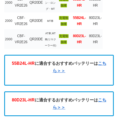
QR20DE
2000
ン・ロン
VR2E26
HR
HR
御車
グ・MT
CBF-
55B24L-
80D23L-
充電制
QR20DE
2000
MT車
VR2E26
HR
HR
御車
AT車,MT
CBF-
80D23L-
80D23L-
充電制
QR20DE
2000
車(リヤク
VR2E26
HR
HR
御車
ーラー付)
55B24L-HR
に適合するおすすめバッテリーは
こち
ら＞＞
80D23L-HR
に適合するおすすめバッテリーは
こち
ら＞＞