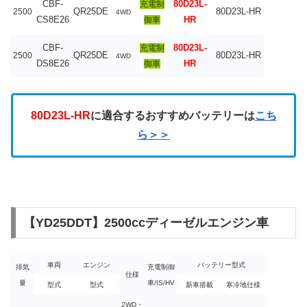
CBF-
80D23L-
充電制
QR25DE
80D23L-HR
2500
4WD
CS8E26
HR
御車
CBF-
80D23L-
充電制
QR25DE
80D23L-HR
2500
4WD
DS8E26
HR
御車
80D23L-HR
に適合するおすすめバッテリーは
こち
ら＞＞
【YD25DDT】2500ccディーゼルエンジン車
車両
エンジン
バッテリー型式
排気
充電制御
仕様
量
車/IS/HV
型式
型式
新車搭載
寒冷地仕様
2WD・