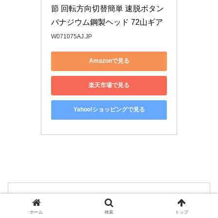
節 回転方向切替簡単 速脱ボタン
バナジウム鋼製ヘッド 72山ギア
W071075AJ.JP
Amazonで見る
楽天市場で見る
Yahoo!ショッピングで見る
目次
ホーム
検索
トップ
NV350キャラバンのバッテリー適合表