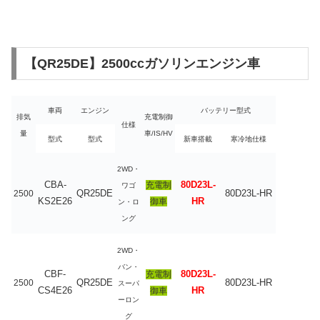
【QR25DE】2500ccガソリンエンジン車
車両
エンジン
バッテリー型式
排気
充電制御
仕様
量
車/IS/HV
型式
型式
新車搭載
寒冷地仕様
2WD・
CBA-
80D23L-
充電制
ワゴ
QR25DE
80D23L-HR
2500
KS2E26
HR
御車
ン・ロ
ング
2WD・
バン・
CBF-
80D23L-
充電制
QR25DE
80D23L-HR
2500
スーパ
CS4E26
HR
御車
ーロン
グ