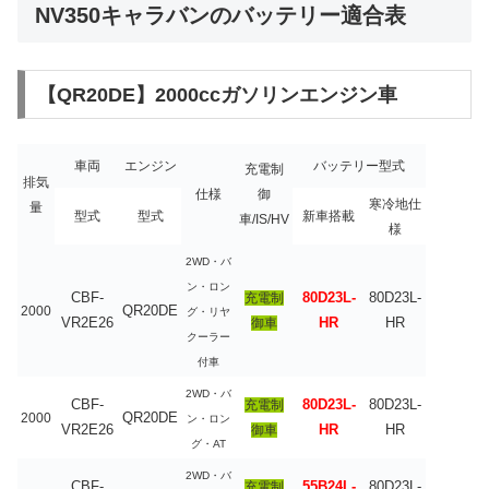
NV350キャラバンのバッテリー適合表
【QR20DE】2000ccガソリンエンジン車
車両
エンジン
バッテリー型式
充電制
排気
仕様
御
寒冷地仕
量
型式
型式
新車搭載
車/IS/HV
様
2WD・バ
ン・ロン
CBF-
80D23L-
80D23L-
充電制
QR20DE
2000
グ・リヤ
VR2E26
HR
HR
御車
クーラー
付車
2WD・バ
CBF-
80D23L-
80D23L-
充電制
QR20DE
2000
ン・ロン
VR2E26
HR
HR
御車
グ・AT
2WD・バ
CBF-
55B24L-
80D23L-
充電制